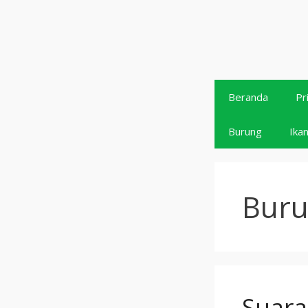
Langsung
ke
isi
Beranda
Pr
Burung
Ika
Buru
Suara