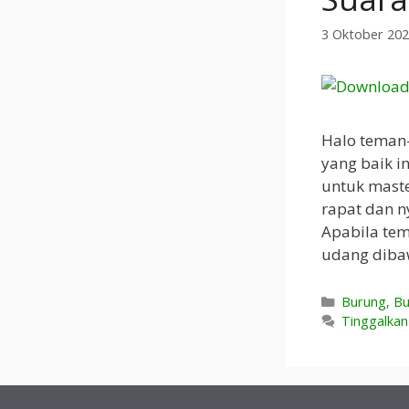
3 Oktober 20
Halo teman
yang baik i
untuk maste
rapat dan n
Apabila tem
udang dibaw
Kategori
Burung
,
Bu
Tinggalka