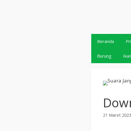
Langsung
ke
isi
Beranda
Pr
Burung
Ika
Down
21 Maret 202