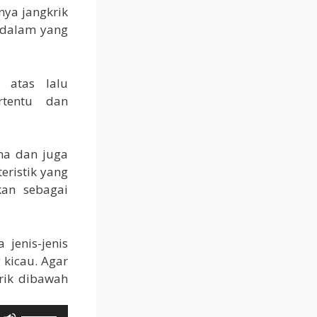
ya jangkrik
n dalam yang
 atas lalu
rtentu dan
ina dan juga
eristik yang
kan sebagai
jenis-jenis
 kicau. Agar
rik dibawah
Gunakan