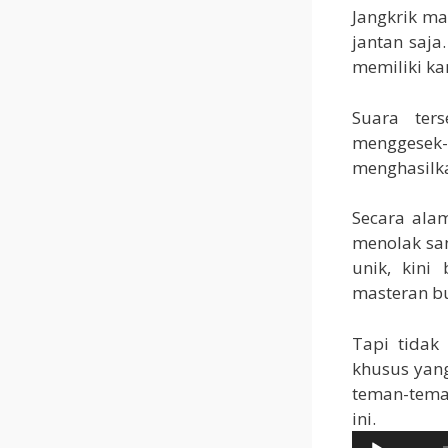
Jangkrik m
jantan saja
memiliki ka
Suara ter
menggesek
menghasilka
Secara alam
menolak san
unik, kini
masteran bu
Tapi tidak
khusus yang
teman-tema
Pemutar
ini.
Audio