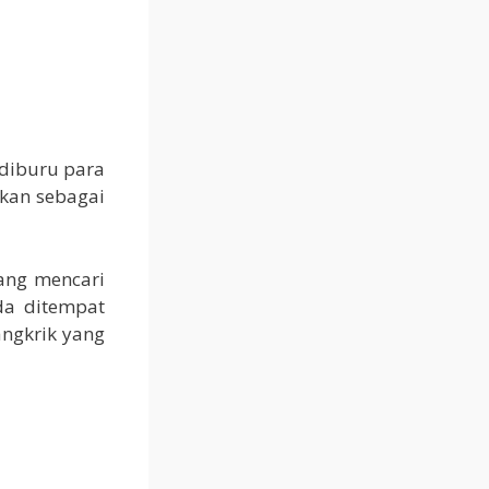
 diburu para
tkan sebagai
ang mencari
da ditempat
angkrik yang