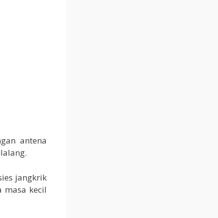
gan antena
lalang.
sies jangkrik
a masa kecil