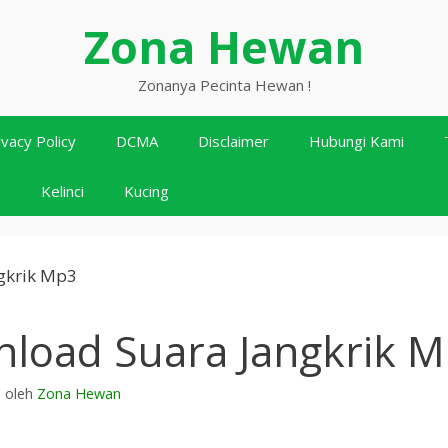
Zona Hewan
Zonanya Pecinta Hewan !
ivacy Policy
DCMA
Disclaimer
Hubungi Kami
n
Kelinci
Kucing
load Suara Jangkrik 
3
oleh
Zona Hewan