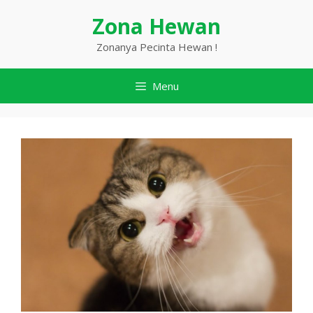
Langsung
Zona Hewan
ke
isi
Zonanya Pecinta Hewan !
Menu