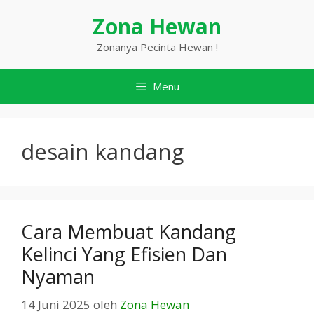
Langsung
Zona Hewan
ke
isi
Zonanya Pecinta Hewan !
Menu
desain kandang
Cara Membuat Kandang
Kelinci Yang Efisien Dan
Nyaman
14 Juni 2025
oleh
Zona Hewan