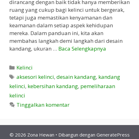
dirancang dengan baik tidak hanya memberikan
ruang yang cukup bagi kelinci untuk bergerak,
tetapi juga memastikan kenyamanan dan
keamanan dalam setiap aspek kehidupan
mereka. Dalam panduan ini, kita akan
membahas langkah demi langkah dari desain
kandang, ukuran …
Baca Selengkapnya
Kategori
Kelinci
Tag
aksesori kelinci
,
desain kandang
,
kandang
kelinci
,
kebersihan kandang
,
pemeliharaan
kelinci
Tinggalkan komentar
© 2026 Zona Hewan
• Dibangun dengan
GeneratePress