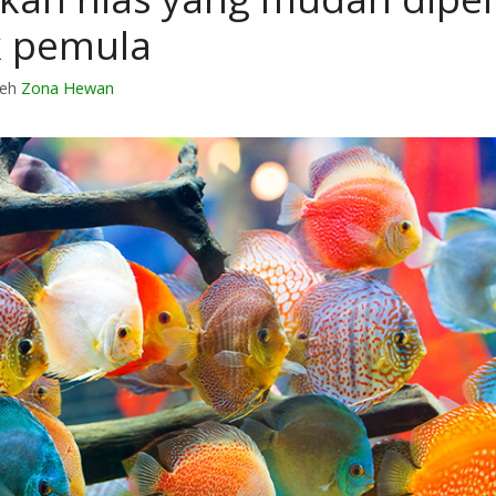
k pemula
leh
Zona Hewan