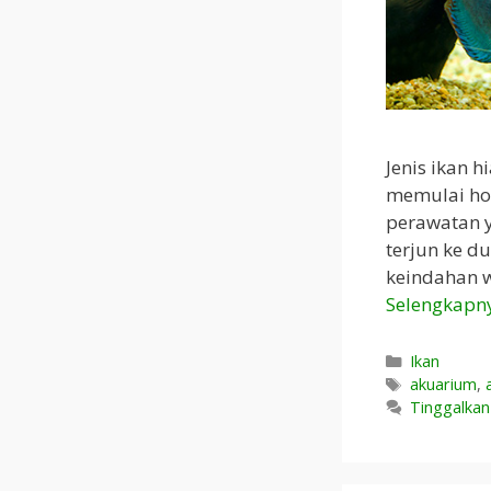
Jenis ikan 
memulai ho
perawatan y
terjun ke du
keindahan 
Selengkapn
Kategori
Ikan
Tag
akuarium
,
Tinggalka