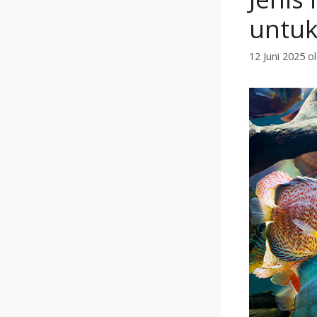
untu
12 Juni 2025
o