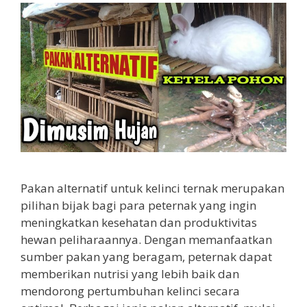
Pakan alternatif untuk kelinci ternak merupakan
pilihan bijak bagi para peternak yang ingin
meningkatkan kesehatan dan produktivitas
hewan peliharaannya. Dengan memanfaatkan
sumber pakan yang beragam, peternak dapat
memberikan nutrisi yang lebih baik dan
mendorong pertumbuhan kelinci secara