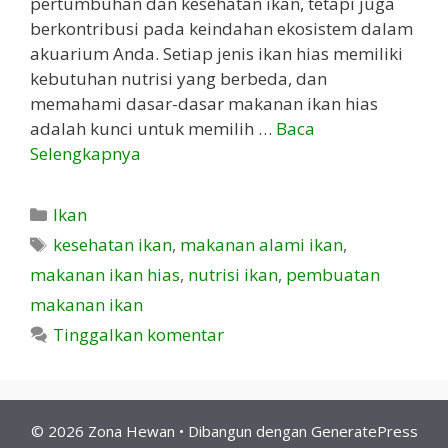
pertumbuhan dan kesehatan ikan, tetapi juga
berkontribusi pada keindahan ekosistem dalam
akuarium Anda. Setiap jenis ikan hias memiliki
kebutuhan nutrisi yang berbeda, dan
memahami dasar-dasar makanan ikan hias
adalah kunci untuk memilih …
Baca
Selengkapnya
Kategori
Ikan
Tag
kesehatan ikan
,
makanan alami ikan
,
makanan ikan hias
,
nutrisi ikan
,
pembuatan
makanan ikan
Tinggalkan komentar
© 2026 Zona Hewan
• Dibangun dengan
GeneratePress