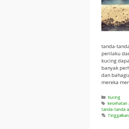
tanda-tanda
perilaku da
kucing dapa
banyak perh
dan bahagia
mereka mer
Kategori
Kucing
Tag
kesehatan 
tanda-tanda a
Tinggalka