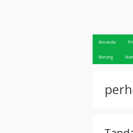
Langsung
ke
isi
Beranda
Pr
Burung
Ika
perh
Tanda