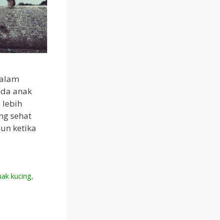
dalam
ada anak
 lebih
ng sehat
un ketika
anak kucing
,