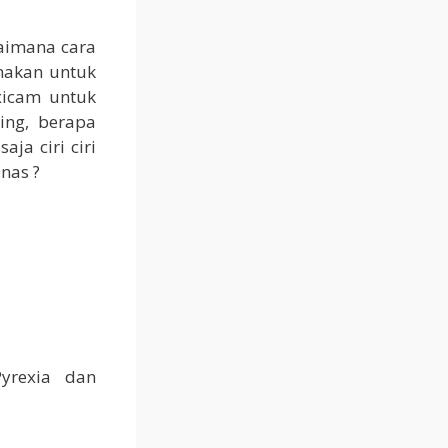
aimana cara
nakan untuk
xicam untuk
ing, berapa
ja ciri ciri
nas ?
yrexia dan