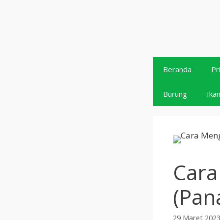
Langsung
ke
isi
Beranda
Pr
Burung
Ika
Cara
(Pan
29 Maret 202