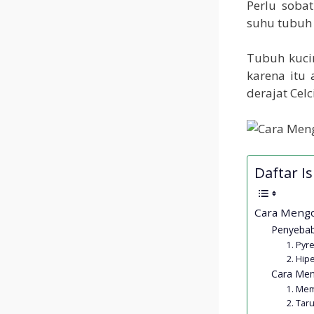
Perlu soba
suhu tubuh k
Tubuh kucin
karena itu
derajat Cel
Daftar Isi
Cara Mengo
Penyeba
1. Pyr
2. Hip
Cara Men
1. Mem
2. Tar