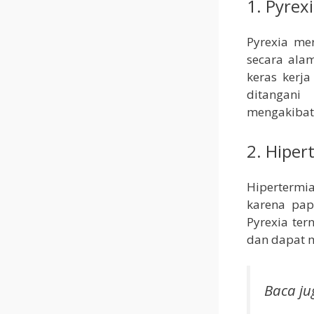
1. Pyrex
Pyrexia me
secara ala
keras kerj
ditangani
mengakibat
2. Hiper
Hipertermi
karena pap
Pyrexia ter
dan dapat 
Baca ju