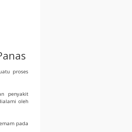
Panas
uatu proses
n penyakit
ialami oleh
 demam pada