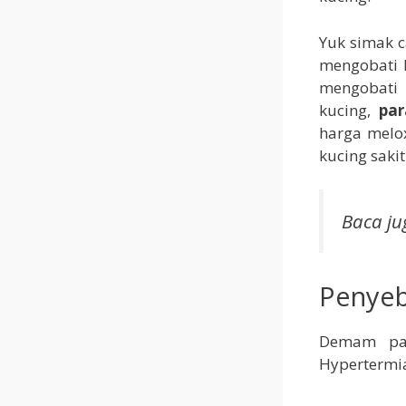
Yuk simak 
mengobati 
mengobati 
kucing,
par
harga melox
kucing saki
Baca ju
Penye
Demam pad
Hypertermia