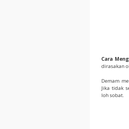
Cara Meng
dirasakan o
Demam meru
Jika tidak
loh sobat.