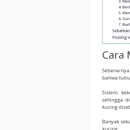
3. Me
4. Ber
5. Mem
6. Gu
7. Biar
Sebarkan 
Posting te
Cara 
Sebenarnya
bahwa tubu
Sistem ke
sehingga d
kucing diseb
Banyak sek
kucing.