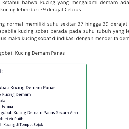
t ketahui bahwa kucing yang mengalami demam ada
ucing lebih dari 39 derajat Celcius.
g normal memiliki suhu sekitar 37 hingga 39 derajat 
 apabila kucing sobat berada pada suhu tubuh yang le
cius maka kucing sobat diindikasi dengan menderita de
 :
bati Kucing Demam Panas
b Kucing Demam
exia
ertermia
gobati Kucing Demam Panas Secara Alami
beri Air Putih
uh Kucing di Tempat Sejuk