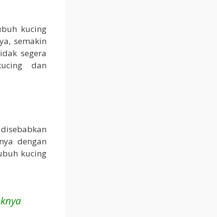
ubuh kucing
ya, semakin
idak segera
ucing dan
 disebabkan
lnya dengan
tubuh kucing
aknya