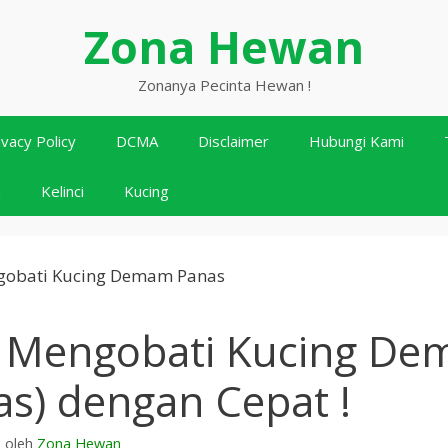
Zona Hewan
Zonanya Pecinta Hewan !
ivacy Policy
DCMA
Disclaimer
Hubungi Kami
n
Kelinci
Kucing
 Mengobati Kucing D
as) dengan Cepat !
3
oleh
Zona Hewan