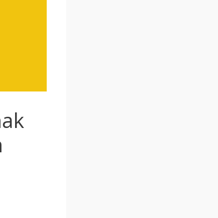
nak
n