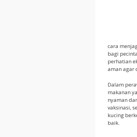
cara menjag
bagi pecint
perhatian e
aman agar 
Dalam pera
makanan yan
nyaman dan
vaksinasi, 
kucing berk
baik.