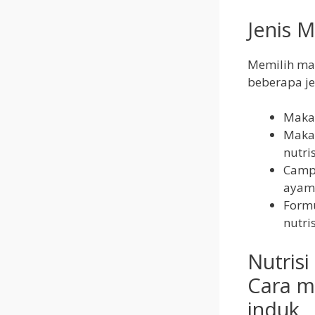
Jenis 
Memilih mak
beberapa j
Makan
Makan
nutri
Campu
ayam 
Formu
nutris
Nutris
Cara m
induk