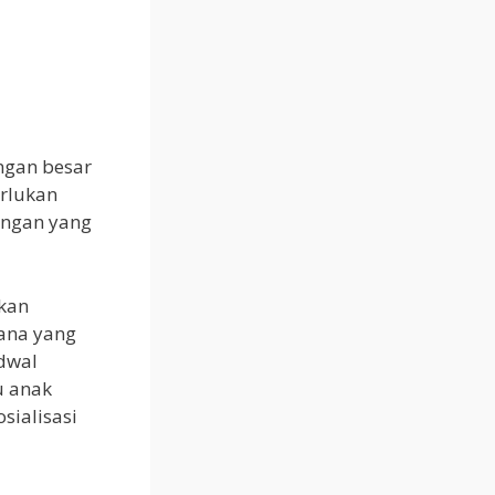
ngan besar
erlukan
kungan yang
kan
ana yang
dwal
u anak
sialisasi