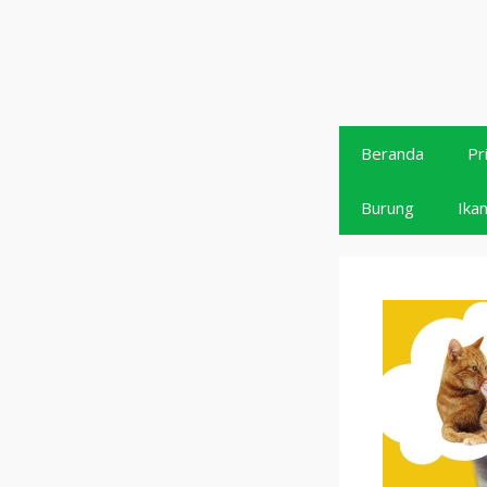
Langsung
ke
isi
Beranda
Pr
Burung
Ika