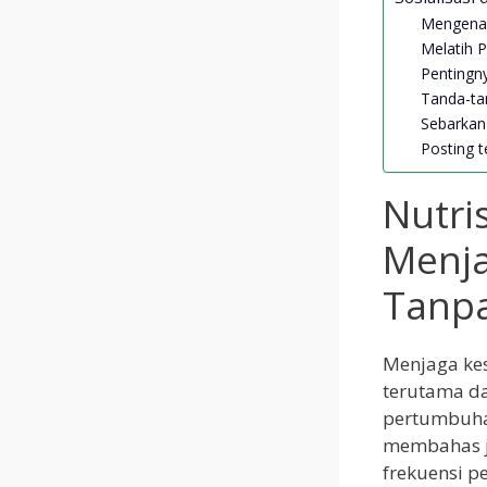
Mengenal
Melatih P
Pentingn
Tanda-ta
Sebarkan 
Posting te
Nutri
Menja
Tanpa
Menjaga kes
terutama da
pertumbuhan
membahas je
frekuensi p