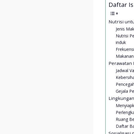
Daftar Isi
Nutrisi un
Jenis Ma
Nutrisi 
induk
Frekuens
Makanan 
Perawatan 
Jadwal Va
Kebersih
Pencegah
Gejala Pe
Lingkunga
Menyiapk
Perlengk
Ruang Be
Daftar B
Sosialisasi 