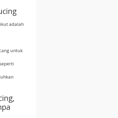
ucing
ikut adalah
cang untuk
eperti
tuhkan
ing,
npa