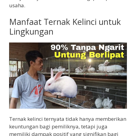
usaha.
Manfaat Ternak Kelinci untuk
Lingkungan
Ternak kelinci ternyata tidak hanya memberikan
keuntungan bagi pemiliknya, tetapi juga
memiliki dampak positif yang signifikan bagi