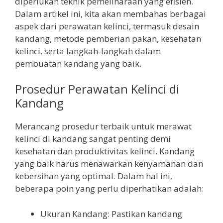
diperlukan teknik pemeliharaan yang efisien.
Dalam artikel ini, kita akan membahas berbagai
aspek dari perawatan kelinci, termasuk desain
kandang, metode pemberian pakan, kesehatan
kelinci, serta langkah-langkah dalam
pembuatan kandang yang baik.
Prosedur Perawatan Kelinci di
Kandang
Merancang prosedur terbaik untuk merawat
kelinci di kandang sangat penting demi
kesehatan dan produktivitas kelinci. Kandang
yang baik harus menawarkan kenyamanan dan
kebersihan yang optimal. Dalam hal ini,
beberapa poin yang perlu diperhatikan adalah:
Ukuran Kandang: Pastikan kandang