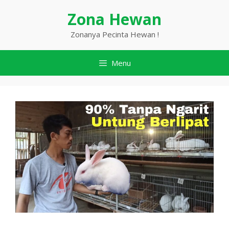
Langsung
Zona Hewan
ke
isi
Zonanya Pecinta Hewan !
Menu