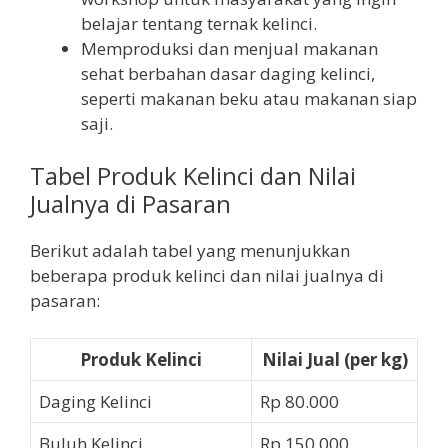
belajar tentang ternak kelinci.
Memproduksi dan menjual makanan
sehat berbahan dasar daging kelinci,
seperti makanan beku atau makanan siap
saji.
Tabel Produk Kelinci dan Nilai
Jualnya di Pasaran
Berikut adalah tabel yang menunjukkan
beberapa produk kelinci dan nilai jualnya di
pasaran:
Produk Kelinci
Nilai Jual (per kg)
Daging Kelinci
Rp 80.000
Buluh Kelinci
Rp 150.000