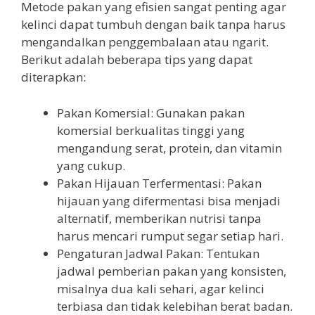
Metode pakan yang efisien sangat penting agar
kelinci dapat tumbuh dengan baik tanpa harus
mengandalkan penggembalaan atau ngarit.
Berikut adalah beberapa tips yang dapat
diterapkan:
Pakan Komersial: Gunakan pakan
komersial berkualitas tinggi yang
mengandung serat, protein, dan vitamin
yang cukup.
Pakan Hijauan Terfermentasi: Pakan
hijauan yang difermentasi bisa menjadi
alternatif, memberikan nutrisi tanpa
harus mencari rumput segar setiap hari.
Pengaturan Jadwal Pakan: Tentukan
jadwal pemberian pakan yang konsisten,
misalnya dua kali sehari, agar kelinci
terbiasa dan tidak kelebihan berat badan.