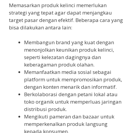
Memasarkan produk kelinci memerlukan
strategi yang tepat agar dapat menjangkau
target pasar dengan efektif. Beberapa cara yang
bisa dilakukan antara lain:
Membangun brand yang kuat dengan
menonjolkan keunikan produk kelinci,
seperti kelezatan dagingnya dan
keberagaman produk olahan.
Memanfaatkan media sosial sebagai
platform untuk mempromosikan produk,
dengan konten menarik dan informatif.
Berkolaborasi dengan petani lokal atau
toko organik untuk memperluas jaringan
distribusi produk.
Mengikuti pameran dan bazaar untuk
memperkenalkan produk langsung
kepada konsumen.