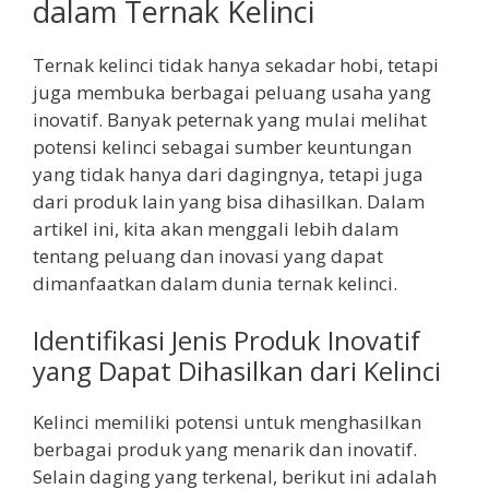
dalam Ternak Kelinci
Ternak kelinci tidak hanya sekadar hobi, tetapi
juga membuka berbagai peluang usaha yang
inovatif. Banyak peternak yang mulai melihat
potensi kelinci sebagai sumber keuntungan
yang tidak hanya dari dagingnya, tetapi juga
dari produk lain yang bisa dihasilkan. Dalam
artikel ini, kita akan menggali lebih dalam
tentang peluang dan inovasi yang dapat
dimanfaatkan dalam dunia ternak kelinci.
Identifikasi Jenis Produk Inovatif
yang Dapat Dihasilkan dari Kelinci
Kelinci memiliki potensi untuk menghasilkan
berbagai produk yang menarik dan inovatif.
Selain daging yang terkenal, berikut ini adalah