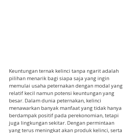
Keuntungan ternak kelinci tanpa ngarit adalah
pilihan menarik bagi siapa saja yang ingin
memulai usaha peternakan dengan modal yang
relatif kecil namun potensi keuntungan yang
besar. Dalam dunia peternakan, kelinci
menawarkan banyak manfaat yang tidak hanya
berdampak positif pada perekonomian, tetapi
juga lingkungan sekitar. Dengan permintaan
yang terus meningkat akan produk kelinci, serta