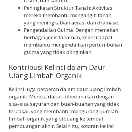
fosfor, dan kalium.
Peningkatan Struktur Tanah: Aktivitas
mereka membantu mengangin tanah,
yang meningkatkan aerasi dan drainase.
Pengendalian Gulma: Dengan memakan
berbagai jenis tanaman, kelinci dapat
membantu mengendalikan pertumbuhan
gulma yang tidak diinginkan.
Kontribusi Kelinci dalam Daur
Ulang Limbah Organik
Kelinci juga berperan dalam daur ulang limbah
organik. Mereka dapat diberi makan dengan
sisa-sisa sayuran dan buah-buahan yang tidak
terpakai, yang membantu mengurangi jumlah
limbah organik yang dibuang ke tempat
pembuangan akhir. Selain itu, kotoran kelinci