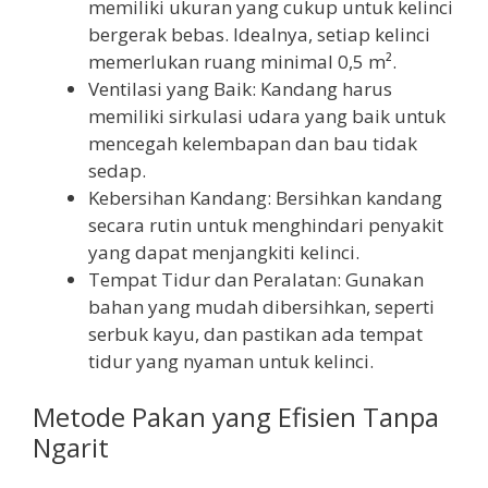
memiliki ukuran yang cukup untuk kelinci
bergerak bebas. Idealnya, setiap kelinci
memerlukan ruang minimal 0,5 m².
Ventilasi yang Baik: Kandang harus
memiliki sirkulasi udara yang baik untuk
mencegah kelembapan dan bau tidak
sedap.
Kebersihan Kandang: Bersihkan kandang
secara rutin untuk menghindari penyakit
yang dapat menjangkiti kelinci.
Tempat Tidur dan Peralatan: Gunakan
bahan yang mudah dibersihkan, seperti
serbuk kayu, dan pastikan ada tempat
tidur yang nyaman untuk kelinci.
Metode Pakan yang Efisien Tanpa
Ngarit