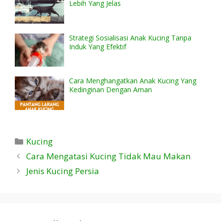
Lebih Yang Jelas
Strategi Sosialisasi Anak Kucing Tanpa
Induk Yang Efektif
Cara Menghangatkan Anak Kucing Yang
Kedinginan Dengan Aman
Kategori
Kucing
Cara Mengatasi Kucing Tidak Mau Makan
Jenis Kucing Persia