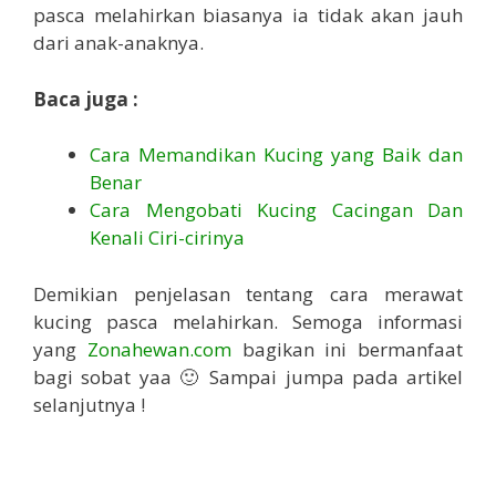
pasca melahirkan biasanya ia tidak akan jauh
dari anak-anaknya.
Baca juga :
Cara Memandikan Kucing yang Baik dan
Benar
Cara Mengobati Kucing Cacingan Dan
Kenali Ciri-cirinya
Demikian penjelasan tentang cara merawat
kucing pasca melahirkan. Semoga informasi
yang
Zonahewan.com
bagikan ini bermanfaat
bagi sobat yaa 🙂 Sampai jumpa pada artikel
selanjutnya !