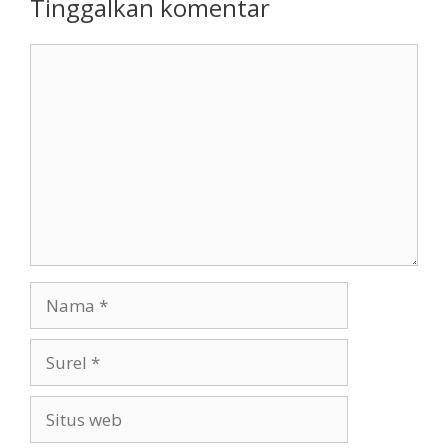
Tinggalkan komentar
Komentar
Nama
Surel
Situs
web