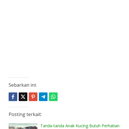
Sebarkan ini:
Posting terkait:
Tanda-tanda Anak Kucing Butuh Perhatian