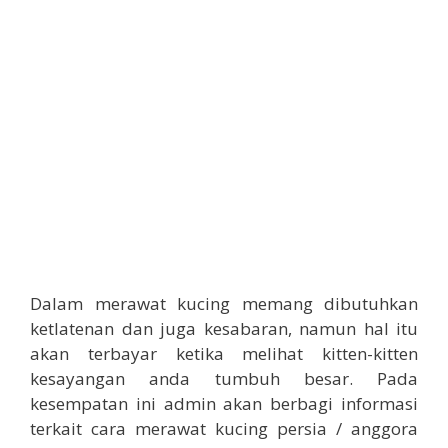
Dalam merawat kucing memang dibutuhkan
ketlatenan dan juga kesabaran, namun hal itu
akan terbayar ketika melihat kitten-kitten
kesayangan anda tumbuh besar. Pada
kesempatan ini admin akan berbagi informasi
terkait cara merawat kucing persia / anggora