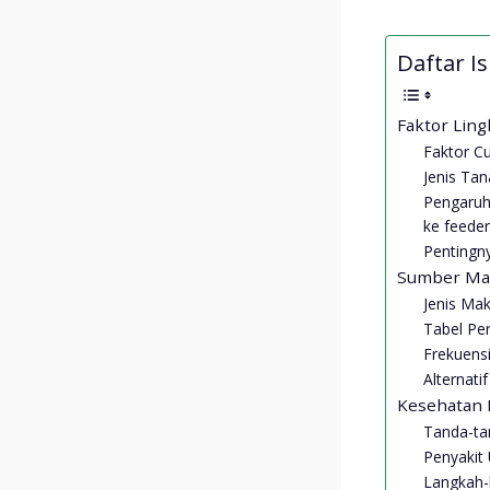
Daftar Isi
Faktor Lin
Faktor C
Jenis Ta
Pengaruh 
ke feede
Pentingn
Sumber Ma
Jenis Mak
Tabel Pe
Frekuensi
Alternati
Kesehatan K
Tanda-ta
Penyakit
Langkah-