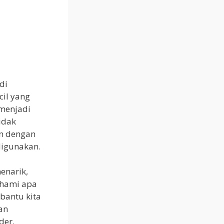
di
cil yang
 menjadi
idak
an dengan
digunakan.
enarik,
ahami apa
bantu kita
an
der.