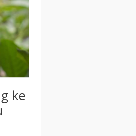
ng ke
u