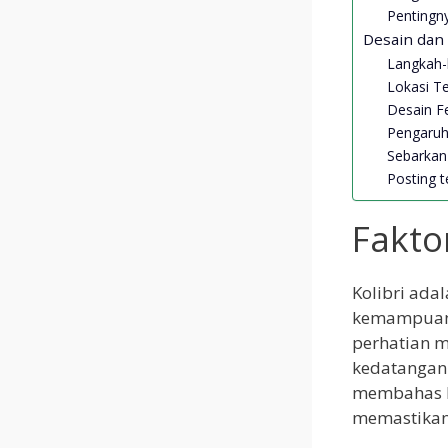
Pentingn
Desain dan
Langkah-
Lokasi T
Desain Fe
Pengaruh
Sebarkan 
Posting te
Fakto
Kolibri ada
kemampuann
perhatian 
kedatangan k
membahas b
memastikan