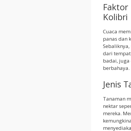
Faktor
Kolibri
Cuaca memil
panas dan k
Sebaliknya,
dari tempat
badai, juga
berbahaya.
Jenis 
Tanaman men
nektar seper
mereka. Mem
kemungkinan
menyediaka