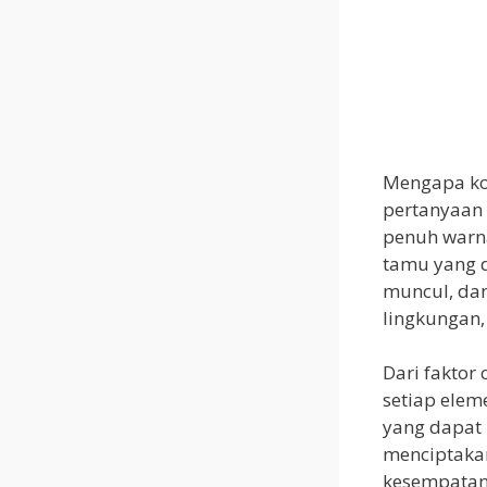
Mengapa kol
pertanyaan 
penuh warna
tamu yang d
muncul, dan
lingkungan,
Dari faktor
setiap elem
yang dapat
menciptakan
kesempatan 