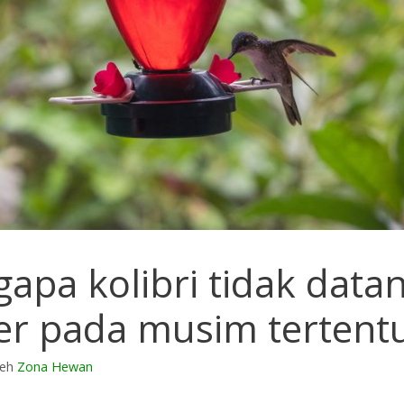
apa kolibri tidak data
er pada musim tertent
leh
Zona Hewan