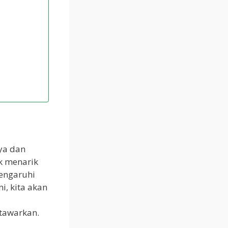
ya dan
k menarik
engaruhi
i, kita akan
tawarkan.