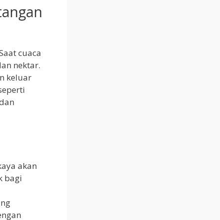
tangan
 Saat cuaca
dan nektar.
n keluar
eperti
 dan
kaya akan
k bagi
ang
engan