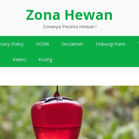
Zona Hewan
Zonanya Pecinta Hewan !
ivacy Policy
DCMA
Disclaimer
Hubungi Kami
n
Kelinci
Kucing