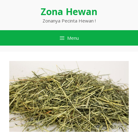
Langsung
Zona Hewan
ke
isi
Zonanya Pecinta Hewan !
Menu