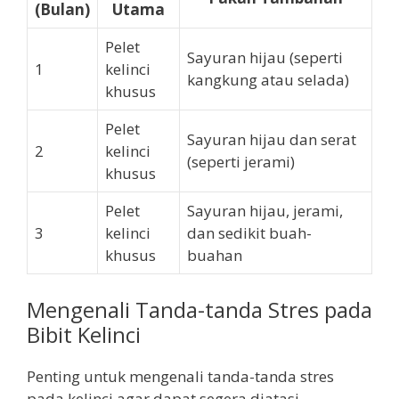
(Bulan)
Utama
Pelet
Sayuran hijau (seperti
1
kelinci
kangkung atau selada)
khusus
Pelet
Sayuran hijau dan serat
2
kelinci
(seperti jerami)
khusus
Pelet
Sayuran hijau, jerami,
3
kelinci
dan sedikit buah-
khusus
buahan
Mengenali Tanda-tanda Stres pada
Bibit Kelinci
Penting untuk mengenali tanda-tanda stres
pada kelinci agar dapat segera diatasi.