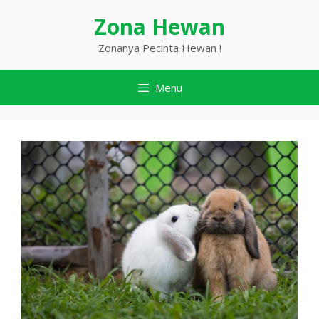
Langsung
Zona Hewan
ke
isi
Zonanya Pecinta Hewan !
Menu