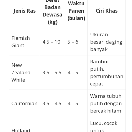
Waktu
Badan
Jenis Ras
Panen
Ciri Khas
Dewasa
(bulan)
(kg)
Ukuran
Flemish
4.5 – 10
5 – 6
besar, daging
Giant
banyak
Rambut
New
putih,
Zealand
3.5 – 5.5
4 – 5
pertumbuhan
White
cepat
Warna tubuh
Californian
3.5 – 4.5
4 – 5
putih dengan
bercak hitam
Lucu, cocok
Holland
untuk