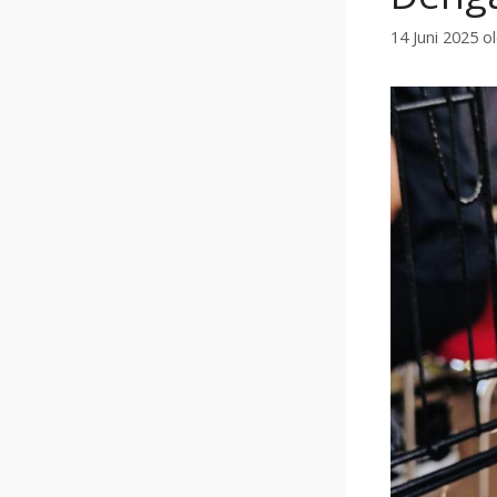
14 Juni 2025
o