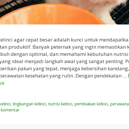
elinci agar cepat besar adalah kunci untuk mendapatkan
dan produktif. Banyak peternak yang ingin memastikan k
buh dengan optimal, dan memahami kebutuhan nutrisi 
yang ideal menjadi langkah awal yang sangat penting. P
erikan pakan yang tepat, menjaga kebersihan kandang,
perawatan kesehatan yang rutin. Dengan pendekatan …
ya
elinci
,
lingkungan kelinci
,
nutrisi kelinci
,
pembiakan kelinci
,
perawatan
n komentar