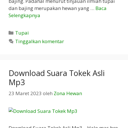
bajing. Padahal menurut tinjauan ilmiah tupai
dan bajing merupakan hewan yang …
Baca
Selengkapnya
Kategori
Tupai
Tinggalkan komentar
Download Suara Tokek Asli
Mp3
23 Maret 2023
oleh
Zona Hewan
Download Suara Tokek Asli Mp3 – Halo mas bro,