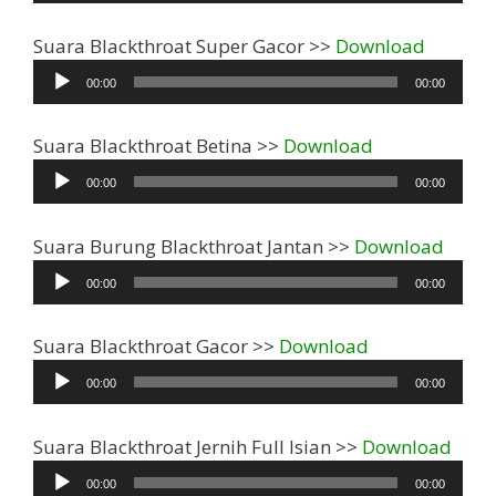
Pemuta
Suara Blackthroat Super Gacor >>
Download
Audio
00:00
00:00
Pemutar
Suara Blackthroat Betina >>
Download
Audio
00:00
00:00
Pemu
Suara Burung Blackthroat Jantan >>
Download
Audio
00:00
00:00
Pemutar
Suara Blackthroat Gacor >>
Download
Audio
00:00
00:00
Pemu
Suara Blackthroat Jernih Full Isian >>
Download
Audi
00:00
00:00