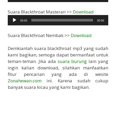
Pemutar
Suara Blackthroat Masteran >>
Download
Audio
00:00
00:00
Suara Blackthroat Nembak >>
Download
Demkianlah suara blackthroat mp3 yang sudah
kami bagikan, semoga dapat bermanfaat untuk
teman-teman. Jika ada
suara burung
lain yang
ingin kalian download, silahkan manfaatkan
fitur pencarian yang ada di wesite
Zonahewan.com
ini. Karena sudah cukup
banyak suara kicau yang kami bagikan.