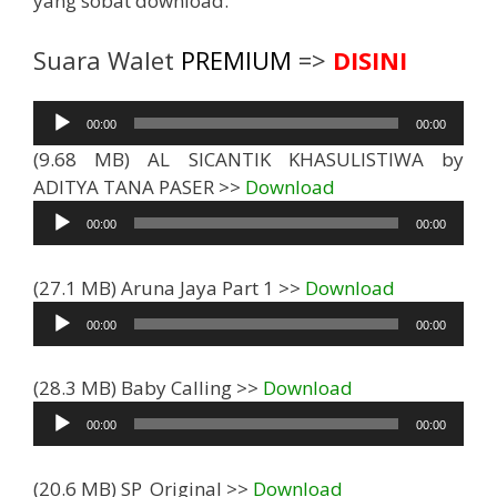
yang sobat download.
Suara Walet
PREMIUM
=>
DISINI
Pemutar
00:00
00:00
Audio
(9.68 MB) AL SICANTIK KHASULISTIWA by
Pemutar
ADITYA TANA PASER >>
Download
Audio
00:00
00:00
Pemutar
(27.1 MB) Aruna Jaya Part 1 >>
Download
Audio
00:00
00:00
Pemutar
(28.3 MB) Baby Calling >>
Download
Audio
00:00
00:00
(20.6 MB) SP_Original >>
Download