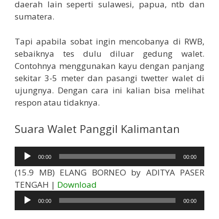
daerah lain seperti sulawesi, papua, ntb dan
sumatera.
Tapi apabila sobat ingin mencobanya di RWB,
sebaiknya tes dulu diluar gedung walet.
Contohnya menggunakan kayu dengan panjang
sekitar 3-5 meter dan pasangi twetter walet di
ujungnya. Dengan cara ini kalian bisa melihat
respon atau tidaknya.
Suara Walet Panggil Kalimantan
Pemutar
00:00
00:00
Audio
(15.9 MB) ELANG BORNEO by ADITYA PASER
Pemutar
TENGAH |
Download
Audio
00:00
00:00