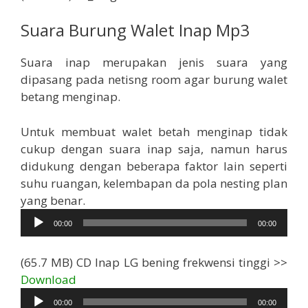
Suara Burung Walet Inap Mp3
Suara inap merupakan jenis suara yang
dipasang pada netisng room agar burung walet
betang menginap.
Untuk membuat walet betah menginap tidak
cukup dengan suara inap saja, namun harus
didukung dengan beberapa faktor lain seperti
suhu ruangan, kelembapan da pola nesting plan
Pemutar
yang benar.
Audio
00:00
00:00
(65.7 MB) CD Inap LG bening frekwensi tinggi >>
Pemutar
Download
Audio
00:00
00:00