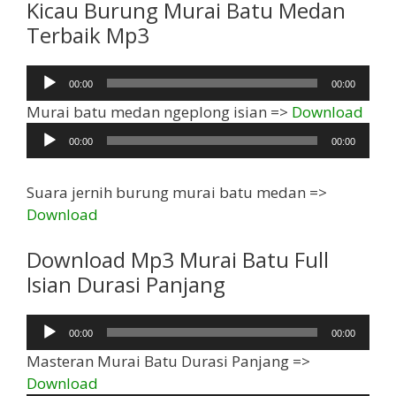
Kicau Burung Murai Batu Medan
Terbaik Mp3
Pemutar
00:00
00:00
Audio
Pem
Murai batu medan ngeplong isian =>
Download
Aud
00:00
00:00
Suara jernih burung murai batu medan =>
Download
Download Mp3 Murai Batu Full
Isian Durasi Panjang
Pemutar
00:00
00:00
Audio
Masteran Murai Batu Durasi Panjang =>
Pemutar
Download