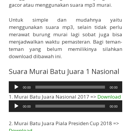
gacor atau menggunakan suara mp3 murai.
Untuk simple dan mudahnya yaitu
menggunakan suara mp3, selain tidak perlu
merawat burung murai lagi sobat juga bisa
menjadwalkan waktu pemasteran. Bagi teman-
teman yang belum memilikinya silahkan
download dibawah ini.
Suara Murai Batu Juara 1 Nasional
Pemutar
00:00
00:00
Audio
Pem
1. Murai Batu Juara Nasional 2017 =>
Download
Aud
00:00
00:00
2. Murai Batu Juara Piala Presiden Cup 2018 =>
Pemutar
Download