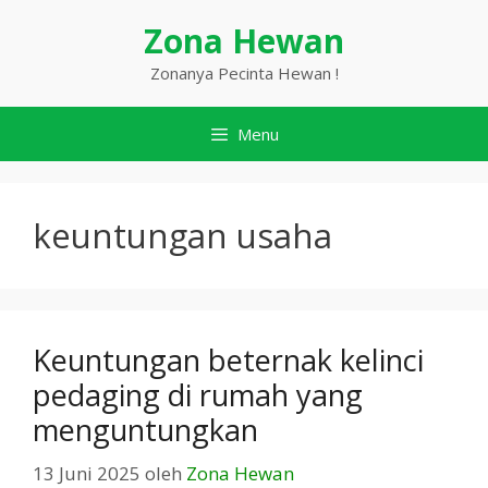
Langsung
Zona Hewan
ke
isi
Zonanya Pecinta Hewan !
Menu
keuntungan usaha
Keuntungan beternak kelinci
pedaging di rumah yang
menguntungkan
13 Juni 2025
oleh
Zona Hewan