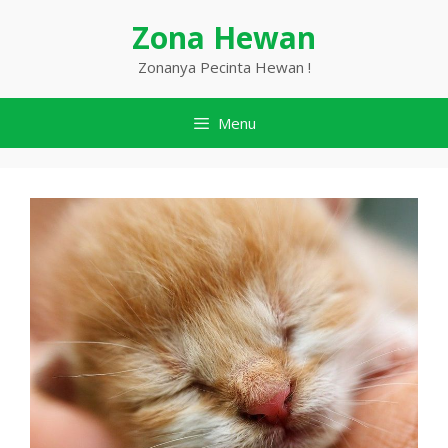
Langsung
Zona Hewan
ke
isi
Zonanya Pecinta Hewan !
Menu