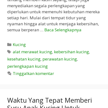
menyediakan segala perlengkapan yang
diperlukan untuk memenuhi kebutuhan mereka
setiap hari. Mulai dari tempat tidur yang
nyaman hingga alat untuk menjaga kebersihan,
semua berperan …
Baca Selengkapnya
Kategori
Kucing
Tag
alat merawat kucing
,
kebersihan kucing
,
kesehatan kucing
,
perawatan kucing
,
perlengkapan kucing
Tinggalkan komentar
Waktu Yang Tepat Memberi
Susu Anak Kucing Untuk