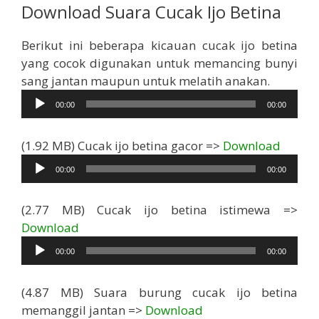
Download Suara Cucak Ijo Betina
Berikut ini beberapa kicauan cucak ijo betina
yang cocok digunakan untuk memancing bunyi
Pemutar
sang jantan maupun untuk melatih anakan.
Audio
00:00
00:00
Pemut
(1.92 MB) Cucak ijo betina gacor =>
Download
Audio
00:00
00:00
(2.77 MB) Cucak ijo betina istimewa =>
Pemutar
Download
Audio
00:00
00:00
(4.87 MB) Suara burung cucak ijo betina
Pemutar
memanggil jantan =>
Download