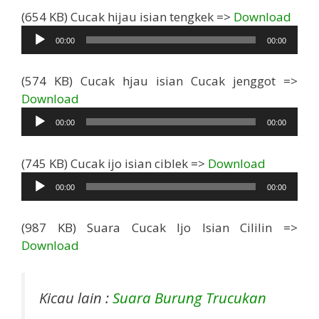
Pemu
(654 KB) Cucak hijau isian tengkek =>
Download
Audi
00:00
00:00
(574 KB) Cucak hjau isian Cucak jenggot =>
Pemutar
Download
Audio
00:00
00:00
Pemutar
(745 KB) Cucak ijo isian ciblek =>
Download
Audio
00:00
00:00
(987 KB) Suara Cucak Ijo Isian Cililin =>
Download
Kicau lain :
Suara Burung Trucukan