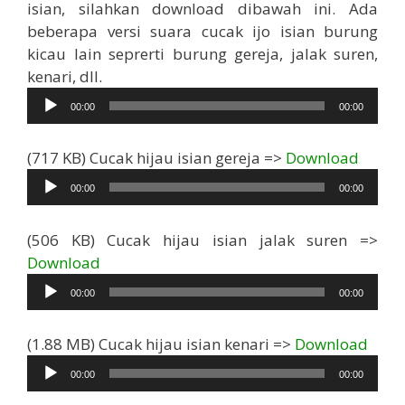
isian, silahkan download dibawah ini. Ada
beberapa versi suara cucak ijo isian burung
kicau lain seprerti burung gereja, jalak suren,
Pemutar
kenari, dll.
Audio
00:00
00:00
Pemut
(717 KB) Cucak hijau isian gereja =>
Download
Audio
00:00
00:00
(506 KB) Cucak hijau isian jalak suren =>
Pemutar
Download
Audio
00:00
00:00
Pemu
(1.88 MB) Cucak hijau isian kenari =>
Download
Audi
00:00
00:00