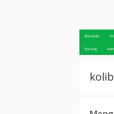
Langsung
ke
isi
Beranda
Pr
Burung
Ika
kolib
Menga