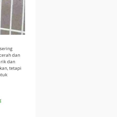
sering
 cerah dan
arik dan
an, tetapi
ntuk
g