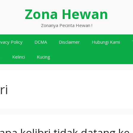
Zona Hewan
Zonanya Pecinta Hewan !
ivacy Policy
DCMA
Disclaimer
Hubungi Kami
n
Kelinci
Kucing
ri
pa kolibri tidak datang ke