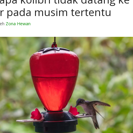
r pada musim tertentu
leh
Zona Hewan