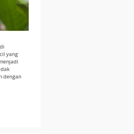
di
cil yang
 menjadi
idak
an dengan