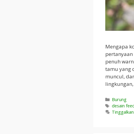
Mengapa kol
pertanyaan 
penuh warna
tamu yang d
muncul, dan
lingkungan
Kategori
Burung
Tag
desain fee
Tinggalka