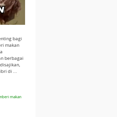
nting bagi
eri makan
ta
n berbagai
disajikan,
bri di …
mberi makan