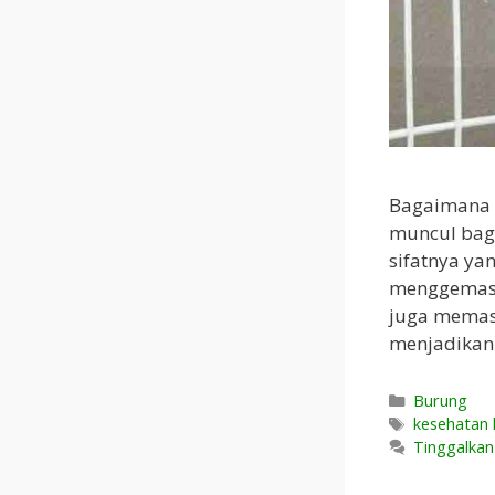
Bagaimana c
muncul bagi
sifatnya ya
menggemask
juga memast
menjadikan
Kategori
Burung
Tag
kesehatan k
Tinggalka