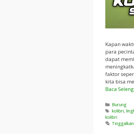
Kapan waktu
para pecin
dapat memba
meningkatk
faktor seper
kita bisa m
Baca Selen
Kategori
Burung
Tag
kolibri
,
ling
kolibri
Tinggalka