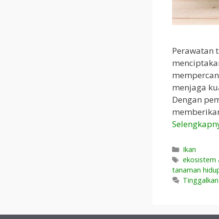
Perawatan 
menciptaka
mempercanti
menjaga kua
Dengan pem
memberikan
Selengkapn
Kategori
Ikan
Tag
ekosistem
tanaman hidu
Tinggalka