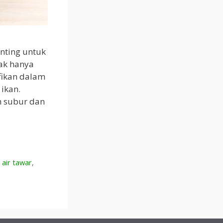
nting untuk
ak hanya
fikan dalam
ikan.
h subur dan
air tawar
,