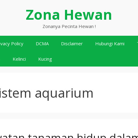
Zona Hewan
Zonanya Pecinta Hewan !
ivacy Policy
DCMA
Disclaimer
Hubungi Kami
n
Kelinci
Kucing
istem aquarium
atan tanaman hidup dala