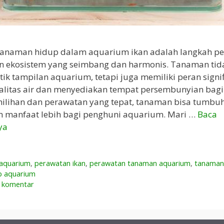
tanaman hidup dalam aquarium ikan adalah langkah pe
n ekosistem yang seimbang dan harmonis. Tanaman tid
k tampilan aquarium, tetapi juga memiliki peran signi
litas air dan menyediakan tempat persembunyian bagi 
ilihan dan perawatan yang tepat, tanaman bisa tumbu
 manfaat lebih bagi penghuni aquarium. Mari …
Baca
ya
 aquarium
,
perawatan ikan
,
perawatan tanaman aquarium
,
tanaman 
p aquarium
n komentar