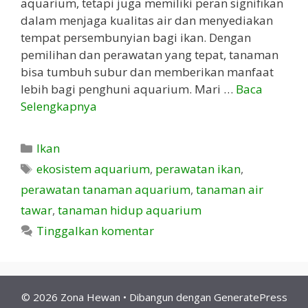
aquarium, tetapi juga memiliki peran signifikan
dalam menjaga kualitas air dan menyediakan
tempat persembunyian bagi ikan. Dengan
pemilihan dan perawatan yang tepat, tanaman
bisa tumbuh subur dan memberikan manfaat
lebih bagi penghuni aquarium. Mari …
Baca
Selengkapnya
Kategori
Ikan
Tag
ekosistem aquarium
,
perawatan ikan
,
perawatan tanaman aquarium
,
tanaman air
tawar
,
tanaman hidup aquarium
Tinggalkan komentar
© 2026 Zona Hewan
• Dibangun dengan
GeneratePress