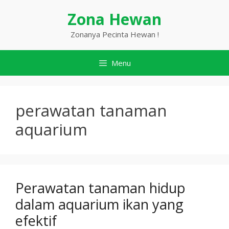
Langsung
Zona Hewan
ke
isi
Zonanya Pecinta Hewan !
Menu
perawatan tanaman
aquarium
Perawatan tanaman hidup
dalam aquarium ikan yang
efektif