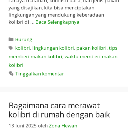
cahaya matahari, kondisi cuaca, dan jenis pakan
yang disajikan, kita bisa menciptakan
lingkungan yang mendukung keberadaan
kolibri di …
Baca Selengkapnya
Kategori
Burung
Tag
kolibri
,
lingkungan kolibri
,
pakan kolibri
,
tips
memberi makan kolibri
,
waktu memberi makan
kolibri
Tinggalkan komentar
Bagaimana cara merawat
kolibri di rumah dengan baik
13 Juni 2025
oleh
Zona Hewan