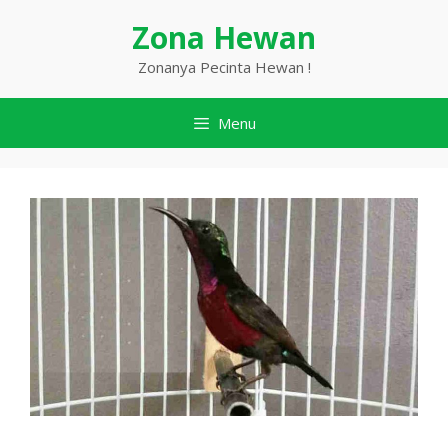
Langsung
Zona Hewan
ke
isi
Zonanya Pecinta Hewan !
Menu