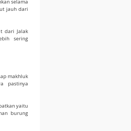
mkan selama
ut jauh dari
 dari Jalak
bih sering
tiap makhluk
ya pastinya
atkan yaitu
anan burung