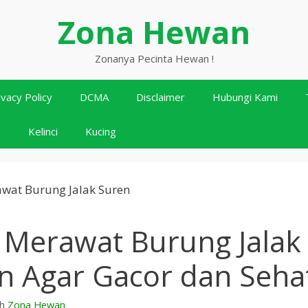
Zona Hewan
Zonanya Pecinta Hewan !
ivacy Policy
DCMA
Disclaimer
Hubungi Kami
n
Kelinci
Kucing
 Merawat Burung Jalak
n Agar Gacor dan Seha
eh
Zona Hewan