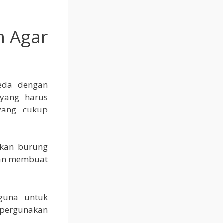
n Agar
beda dengan
 yang harus
yang cukup
nkan burung
akan membuat
rguna untuk
 pergunakan