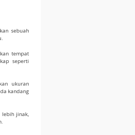
kan sebuah
u.
ikan tempat
kap seperti
kan ukuran
ada kandang
lebih jinak,
h.