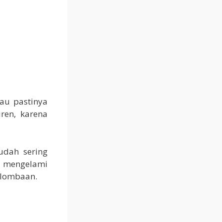
au pastinya
ren, karena
udah sering
s mengelami
rlombaan.