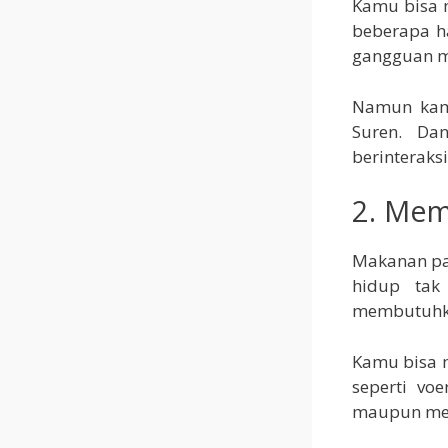
Kamu bisa 
beberapa ha
gangguan m
Namun kamu
Suren. Da
berinteraks
2. Mem
Makanan pas
hidup tak 
membutuhk
Kamu bisa 
seperti vo
maupun mela