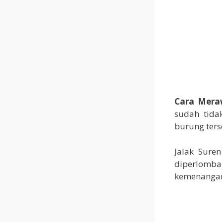
Cara Mera
sudah tida
burung ters
Jalak Sure
diperlomba
kemenangan