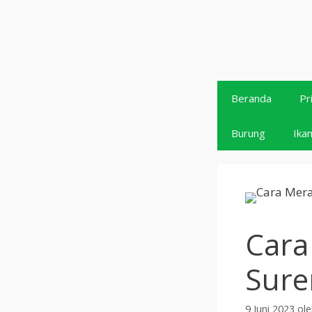
Langsung
ke
isi
Beranda
Pr
Burung
Ika
Cara
Sure
9 Juni 2023
ol