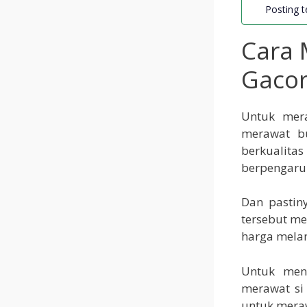
Posting te
Cara 
Gacor
Untuk mera
merawat bu
berkualit
berpengaruh
Dan pastin
tersebut me
harga mela
Untuk menc
merawat si
untuk meraw