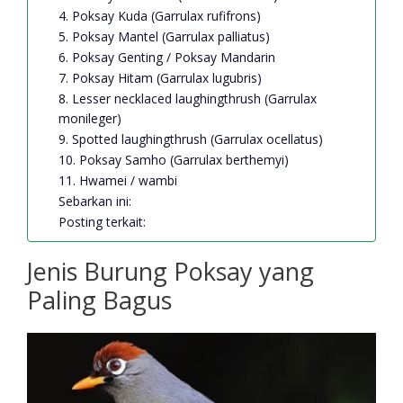
4. Poksay Kuda (Garrulax rufifrons)
5. Poksay Mantel (Garrulax palliatus)
6. Poksay Genting / Poksay Mandarin
7. Poksay Hitam (Garrulax lugubris)
8. Lesser necklaced laughingthrush (Garrulax
monileger)
9. Spotted laughingthrush (Garrulax ocellatus)
10. Poksay Samho (Garrulax berthemyi)
11. Hwamei / wambi
Sebarkan ini:
Posting terkait:
Jenis Burung Poksay yang
Paling Bagus