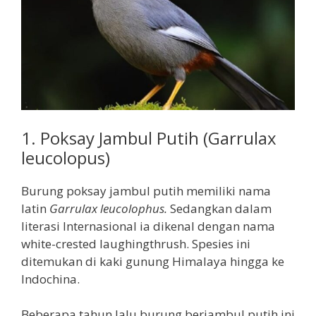
1. Poksay Jambul Putih (Garrulax
leucolopus)
Burung poksay jambul putih memiliki nama
latin
Garrulax leucolophus.
Sedangkan dalam
literasi Internasional ia dikenal dengan nama
white-crested laughingthrush. Spesies ini
ditemukan di kaki gunung Himalaya hingga ke
Indochina.
Beberapa tahun lalu burung berjambul putih ini