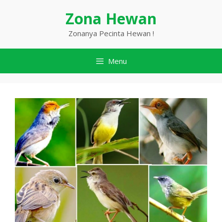
Langsung
Zona Hewan
ke
isi
Zonanya Pecinta Hewan !
Menu