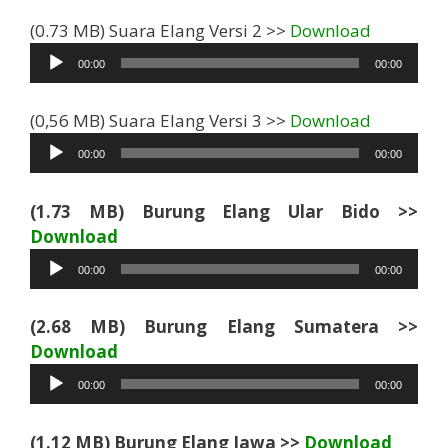
Pemutar
(0.73 MB) Suara Elang Versi 2 >>
Download
Audio
00:00
00:00
Pemutar
(0,56 MB) Suara Elang Versi 3 >>
Download
Audio
00:00
00:00
(1.73 MB) Burung Elang Ular Bido >>
Pemutar
Download
Audio
00:00
00:00
(2.68 MB) Burung Elang Sumatera >>
Pemutar
Download
Audio
00:00
00:00
Pemut
(1.12 MB) Burung Elang Jawa >>
Download