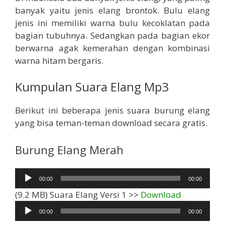
banyak yaitu jenis elang brontok. Bulu elang
jenis ini memiliki warna bulu kecoklatan pada
bagian tubuhnya. Sedangkan pada bagian ekor
berwarna agak kemerahan dengan kombinasi
warna hitam bergaris.
Kumpulan Suara Elang Mp3
Berikut ini beberapa jenis suara burung elang
yang bisa teman-teman download secara gratis.
Burung Elang Merah
Pemutar
00:00
00:00
Audio
Pemutar
(9.2 MB) Suara Elang Versi 1 >>
Download
Audio
00:00
00:00