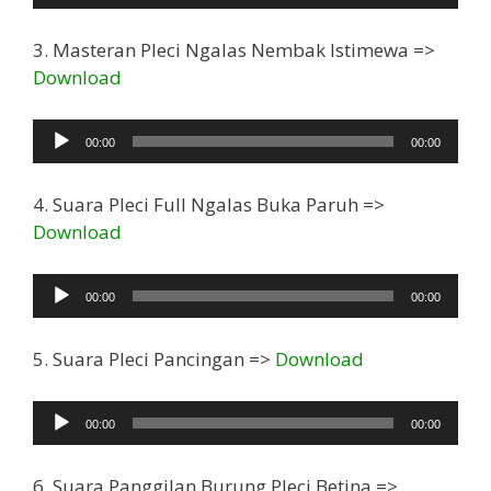
Audio
3. Masteran Pleci Ngalas Nembak Istimewa =>
Download
Pemutar
00:00
00:00
Audio
4. Suara Pleci Full Ngalas Buka Paruh =>
Download
Pemutar
00:00
00:00
Audio
5. Suara Pleci Pancingan =>
Download
Pemutar
00:00
00:00
Audio
6. Suara Panggilan Burung Pleci Betina =>