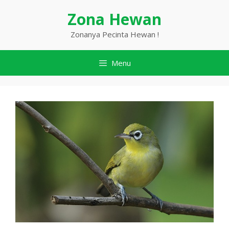
Langsung
Zona Hewan
ke
isi
Zonanya Pecinta Hewan !
Menu