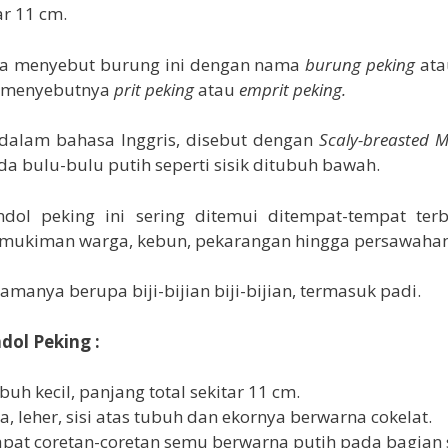
ar 11 cm.
a menyebut burung ini dengan nama
burung peking
at
 menyebutnya
prit peking
atau
emprit peking.
dalam bahasa Inggris, disebut dengan
Scaly-breasted 
a bulu-bulu putih seperti sisik ditubuh bawah.
dol peking ini sering ditemui ditempat-tempat terb
pemukiman warga, kebun, pekarangan hingga persawahan
manya berupa biji-bijian biji-bijian, termasuk padi.
ndol Peking :
buh kecil, panjang total sekitar 11 cm.
a, leher, sisi atas tubuh dan ekornya berwarna cokelat.
pat coretan-coretan semu berwarna putih pada bagian 