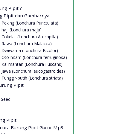
ung Pipit ?
ng Pipit dan Gambarnya
 Peking (Lonchura Punctulata)
 haji (Lonchura maja)
 Cokelat (Lonchura Atricapilla)
l Rawa (Lonchura Malacca)
l Dwiwarna (Lonchura Bicolor)
l Oto-hitam (Lonchura ferruginosa)
l Kalimantan (Lonchura Fuscans)
l Jawa (Lonchura leucogastroides)
 Tunggir-putih (Lonchura striata)
rung Pipit
y Seed
ng Pipit
uara Burung Pipit Gacor Mp3