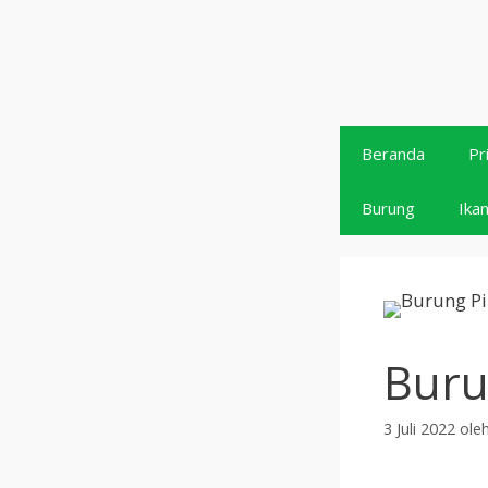
Langsung
ke
isi
Beranda
Pr
Burung
Ika
Buru
3 Juli 2022
ole