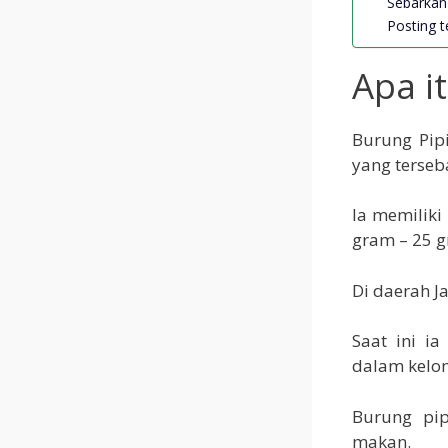
Sebarkan 
Posting te
Apa i
Burung Pip
yang terseba
Ia memiliki
gram – 25 g
Di daerah J
Saat ini i
dalam kel
Burung pip
makan.