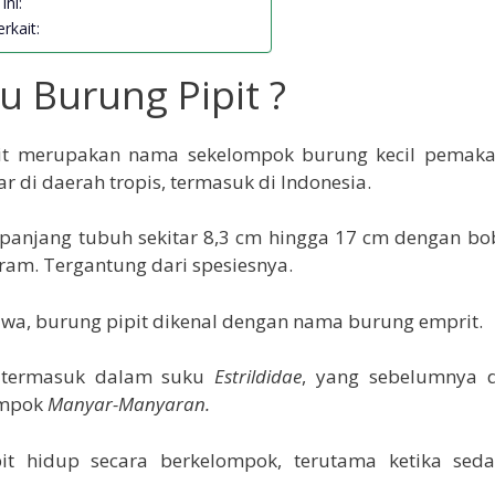
ini:
rkait:
tu Burung Pipit ?
it merupakan nama sekelompok burung kecil pemakan 
r di daerah tropis, termasuk di Indonesia.
 panjang tubuh sekitar 8,3 cm hingga 17 cm dengan bo
ram. Tergantung dari spesiesnya.
awa, burung pipit dikenal dengan nama burung emprit.
a termasuk dalam suku
Estrildidae
, yang sebelumnya 
ompok
Manyar-Manyaran.
it hidup secara berkelompok, terutama ketika sed