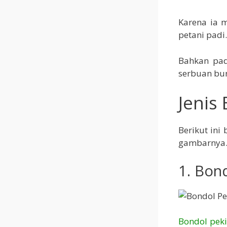
Karena ia m
petani padi.
Bahkan pad
serbuan bur
Jenis
Berikut ini
gambarnya
1. Bon
Bondol pek