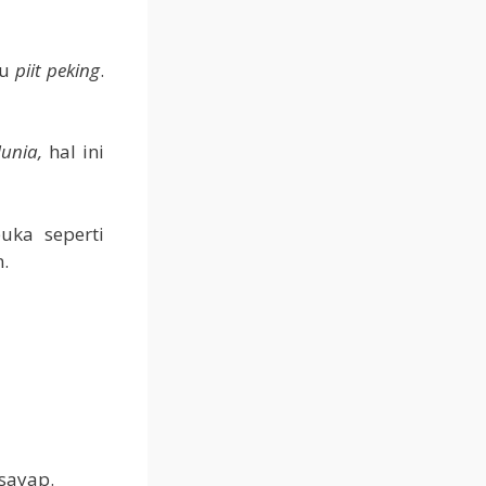
au
piit peking
.
Munia
,
hal ini
uka seperti
.
sayap.