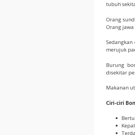
tubuh sekit
Orang sund
Orang jawa
Sedangkan 
merujuk pad
Burung bon
disekitar 
Makanan uta
Ciri-ciri Bo
Bertu
Kepal
Terda