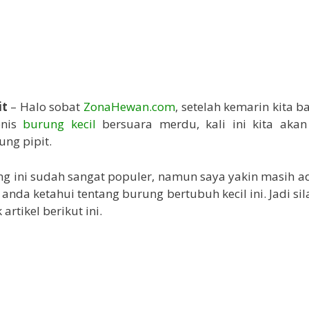
it
– Halo sobat
ZonaHewan.com
, setelah kemarin kita b
enis
burung kecil
bersuara merdu, kali ini kita ak
ung pipit.
g ini sudah sangat populer, namun saya yakin masih a
anda ketahui tentang burung bertubuh kecil ini. Jadi si
artikel berikut ini.