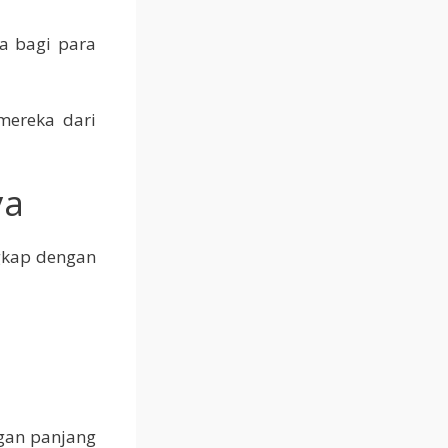
ma bagi para
mereka dari
ya
ngkap dengan
ngan panjang