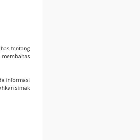
ahas tentang
an membahas
da informasi
lahkan simak