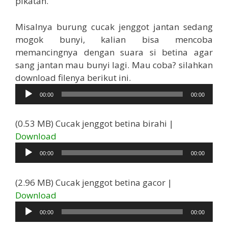
pikatan.
Misalnya burung cucak jenggot jantan sedang
mogok bunyi, kalian bisa mencoba
memancingnya dengan suara si betina agar
sang jantan mau bunyi lagi. Mau coba? silahkan
Pemutar
download filenya berikut ini.
Audio
00:00
00:00
(0.53 MB) Cucak jenggot betina birahi |
Pemutar
Download
Audio
00:00
00:00
(2.96 MB) Cucak jenggot betina gacor |
Pemutar
Download
Audio
00:00
00:00