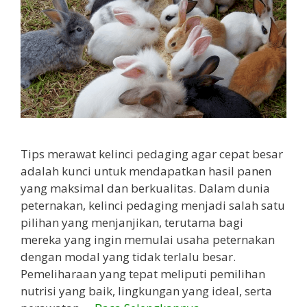
Tips merawat kelinci pedaging agar cepat besar
adalah kunci untuk mendapatkan hasil panen
yang maksimal dan berkualitas. Dalam dunia
peternakan, kelinci pedaging menjadi salah satu
pilihan yang menjanjikan, terutama bagi
mereka yang ingin memulai usaha peternakan
dengan modal yang tidak terlalu besar.
Pemeliharaan yang tepat meliputi pemilihan
nutrisi yang baik, lingkungan yang ideal, serta