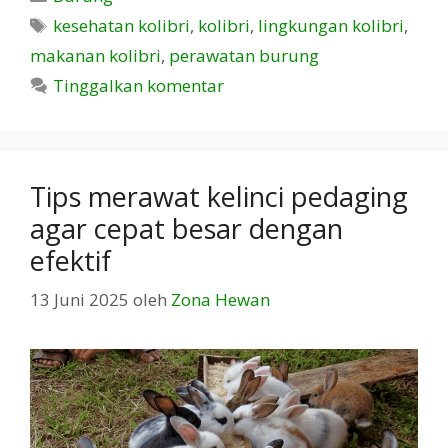
Tag
kesehatan kolibri
,
kolibri
,
lingkungan kolibri
,
makanan kolibri
,
perawatan burung
Tinggalkan komentar
Tips merawat kelinci pedaging
agar cepat besar dengan
efektif
13 Juni 2025
oleh
Zona Hewan