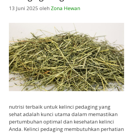
13 Juni 2025
oleh
Zona Hewan
nutrisi terbaik untuk kelinci pedaging yang
sehat adalah kunci utama dalam memastikan
pertumbuhan optimal dan kesehatan kelinci
Anda. Kelinci pedaging membutuhkan perhatian