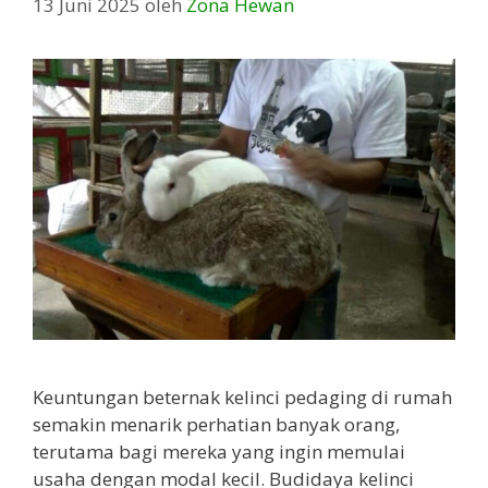
13 Juni 2025
oleh
Zona Hewan
Keuntungan beternak kelinci pedaging di rumah
semakin menarik perhatian banyak orang,
terutama bagi mereka yang ingin memulai
usaha dengan modal kecil. Budidaya kelinci