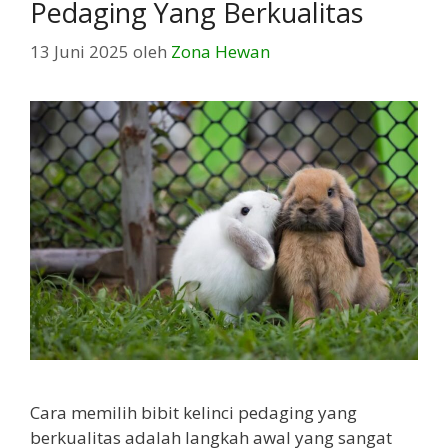
Pedaging Yang Berkualitas
13 Juni 2025
oleh
Zona Hewan
Cara memilih bibit kelinci pedaging yang
berkualitas adalah langkah awal yang sangat