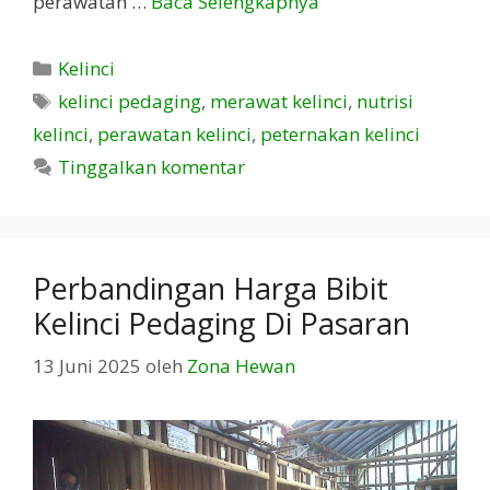
perawatan …
Baca Selengkapnya
Kategori
Kelinci
Tag
kelinci pedaging
,
merawat kelinci
,
nutrisi
kelinci
,
perawatan kelinci
,
peternakan kelinci
Tinggalkan komentar
Perbandingan Harga Bibit
Kelinci Pedaging Di Pasaran
13 Juni 2025
oleh
Zona Hewan