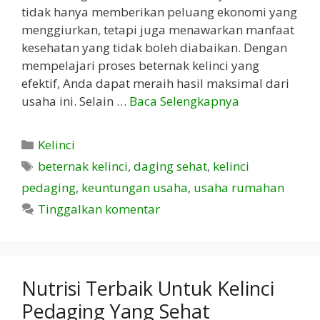
tidak hanya memberikan peluang ekonomi yang
menggiurkan, tetapi juga menawarkan manfaat
kesehatan yang tidak boleh diabaikan. Dengan
mempelajari proses beternak kelinci yang
efektif, Anda dapat meraih hasil maksimal dari
usaha ini. Selain …
Baca Selengkapnya
Kategori
Kelinci
Tag
beternak kelinci
,
daging sehat
,
kelinci
pedaging
,
keuntungan usaha
,
usaha rumahan
Tinggalkan komentar
Nutrisi Terbaik Untuk Kelinci
Pedaging Yang Sehat